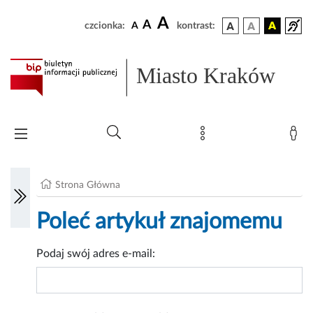
A
A
czcionka:
A
kontrast:
Miasto Kraków
Strona Główna
Poleć artykuł znajomemu
Podaj swój adres e-mail: