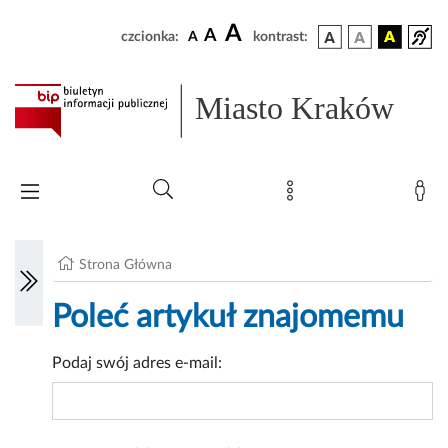
A
A
czcionka:
A
kontrast:
Miasto Kraków
Strona Główna
Poleć artykuł znajomemu
Podaj swój adres e-mail: