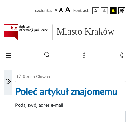
A
A
czcionka:
A
kontrast:
Miasto Kraków
Strona Główna
Poleć artykuł znajomemu
Podaj swój adres e-mail: