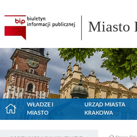
Miasto
WŁADZE I
URZĄD MIASTA
MIASTO
KRAKOWA