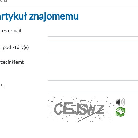
ówna
artykuł znajomemu
res e-mail:
, pod który(e)
rzecinkiem):
*: