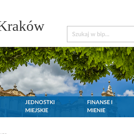
 Kraków
Szukaj w bip
JEDNOSTKI
FINANSE I
MIEJSKIE
MIENIE