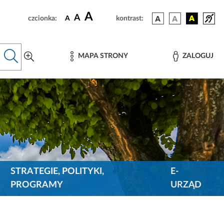
A
A
czcionka:
A
kontrast:
MAPA STRONY
ZALOGUJ
STRATEGIE, POLITYKI,
E-
PROGRAMY
URZĄD