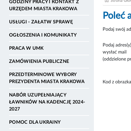
Strona Gł
GODZINY PRACY I KONTAKT Z
URZĘDEM MIASTA KRAKOWA
Poleć 
USŁUGI - ZAŁATW SPRAWĘ
Podaj swój ad
OGŁOSZENIA I KOMUNIKATY
Podaj adres(y)
PRACA W UMK
wysłać mail
(oddzielone p
ZAMÓWIENIA PUBLICZNE
PRZEDTERMINOWE WYBORY
PREZYDENTA MIASTA KRAKOWA
Kod z obrazka
NABÓR UZUPEŁNIAJĄCY
ŁAWNIKÓW NA KADENCJĘ 2024-
2027
POMOC DLA UKRAINY