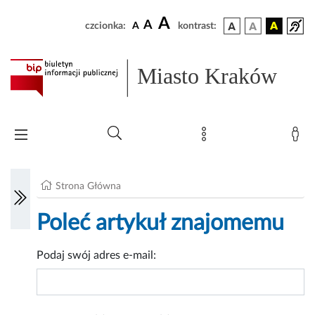
A
A
czcionka:
A
kontrast:
Miasto Kraków
Strona Główna
Poleć artykuł znajomemu
Podaj swój adres e-mail: