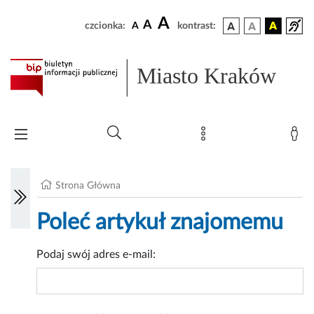
A
A
czcionka:
A
kontrast:
Miasto Kraków
Strona Główna
Poleć artykuł znajomemu
Podaj swój adres e-mail: