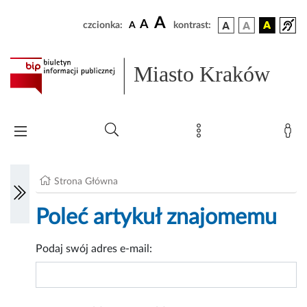
A
A
czcionka:
A
kontrast:
Miasto Kraków
Strona Główna
Poleć artykuł znajomemu
Podaj swój adres e-mail: