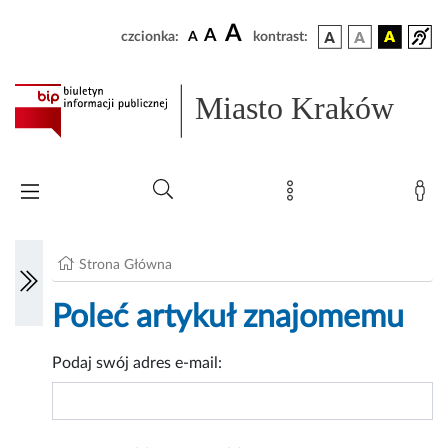
A
A
czcionka:
A
kontrast:
Miasto Kraków
Strona Główna
Poleć artykuł znajomemu
Podaj swój adres e-mail: