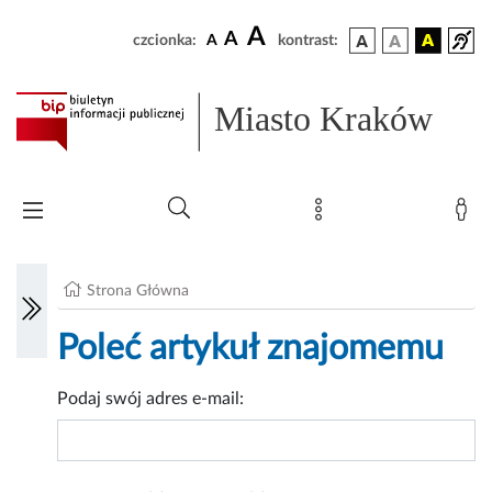
A
A
czcionka:
A
kontrast:
Miasto Kraków
Strona Główna
Poleć artykuł znajomemu
Podaj swój adres e-mail: