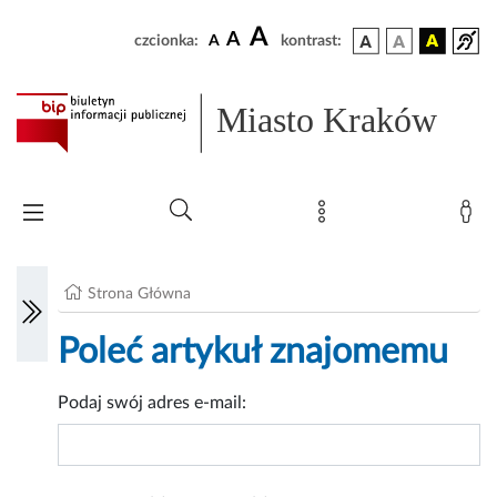
A
A
czcionka:
A
kontrast:
Miasto Kraków
Strona Główna
Poleć artykuł znajomemu
Podaj swój adres e-mail: