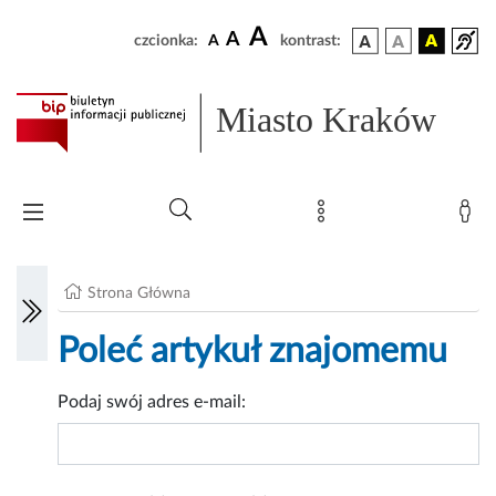
A
A
czcionka:
A
kontrast:
Miasto Kraków
Strona Główna
Poleć artykuł znajomemu
Podaj swój adres e-mail: