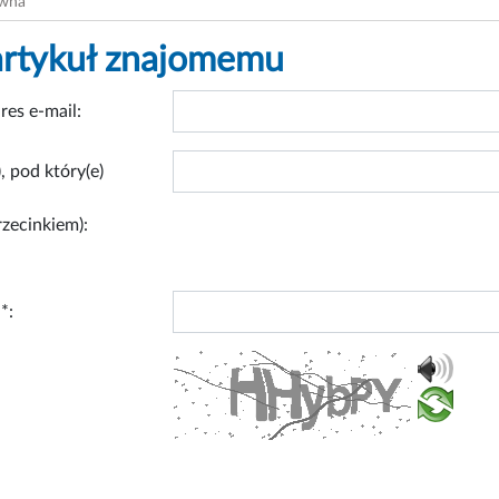
ówna
artykuł znajomemu
res e-mail:
, pod który(e)
rzecinkiem):
*: