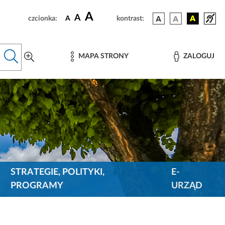
A
A
czcionka:
A
kontrast:
MAPA STRONY
ZALOGUJ
STRATEGIE, POLITYKI,
E-
PROGRAMY
URZĄD