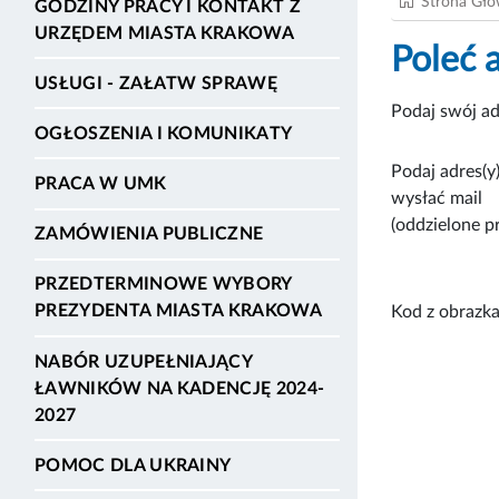
Strona Gł
GODZINY PRACY I KONTAKT Z
URZĘDEM MIASTA KRAKOWA
Poleć 
USŁUGI - ZAŁATW SPRAWĘ
Podaj swój ad
OGŁOSZENIA I KOMUNIKATY
Podaj adres(y)
PRACA W UMK
wysłać mail
(oddzielone p
ZAMÓWIENIA PUBLICZNE
PRZEDTERMINOWE WYBORY
PREZYDENTA MIASTA KRAKOWA
Kod z obrazka
NABÓR UZUPEŁNIAJĄCY
ŁAWNIKÓW NA KADENCJĘ 2024-
2027
POMOC DLA UKRAINY