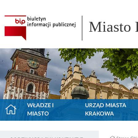
Miasto
WŁADZE I
URZĄD MIASTA
MIASTO
KRAKOWA