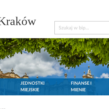
 Kraków
Szukaj w bip
JEDNOSTKI
FINANSE I
MIEJSKIE
MIENIE