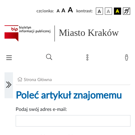
A
A
czcionka:
A
kontrast:
Miasto Kraków
Strona Główna
Poleć artykuł znajomemu
Podaj swój adres e-mail: