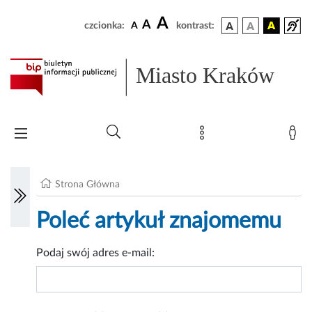
A
A
czcionka:
A
kontrast:
Miasto Kraków
Strona Główna
Poleć artykuł znajomemu
Podaj swój adres e-mail: