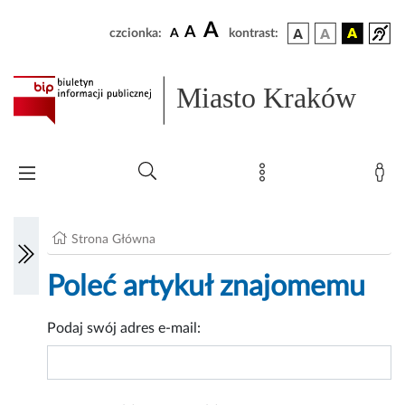
A
A
czcionka:
A
kontrast:
Miasto Kraków
Strona Główna
Poleć artykuł znajomemu
Podaj swój adres e-mail: