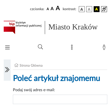
A
A
czcionka:
A
kontrast:
Miasto Kraków
Strona Główna
Poleć artykuł znajomemu
Podaj swój adres e-mail: