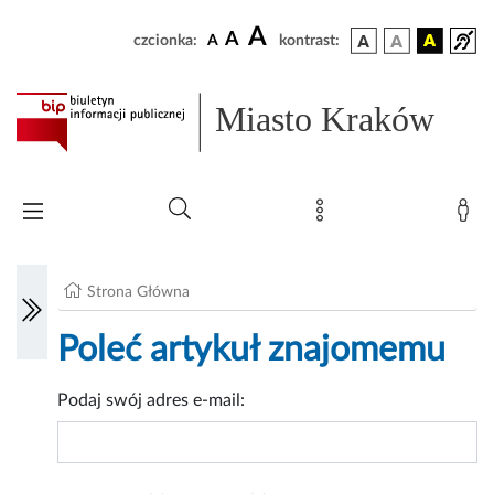
A
A
czcionka:
A
kontrast:
Miasto Kraków
Strona Główna
Poleć artykuł znajomemu
Podaj swój adres e-mail: