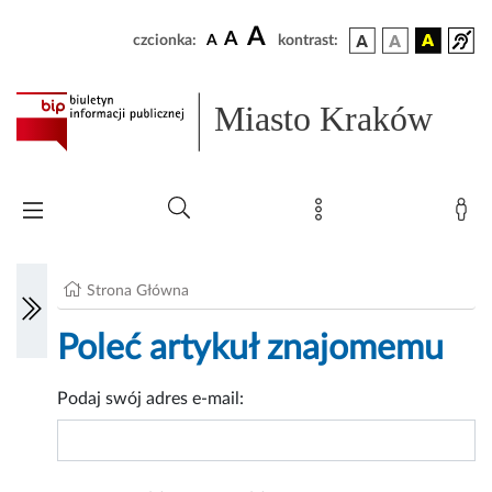
A
A
czcionka:
A
kontrast:
Miasto Kraków
Strona Główna
Poleć artykuł znajomemu
Podaj swój adres e-mail: