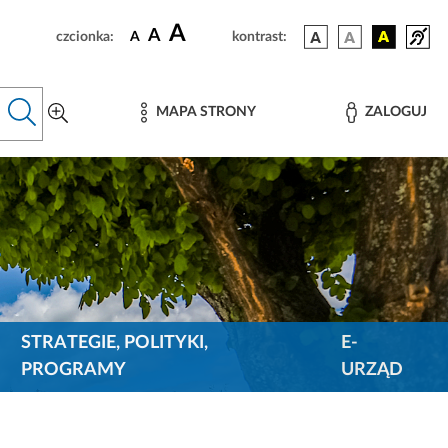
A
A
czcionka:
A
kontrast:
MAPA STRONY
ZALOGUJ
STRATEGIE, POLITYKI,
E-
PROGRAMY
URZĄD