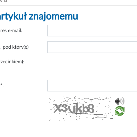
ówna
artykuł znajomemu
res e-mail:
, pod który(e)
rzecinkiem):
*: