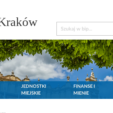
 Kraków
Szukaj w bip
JEDNOSTKI
FINANSE I
MIEJSKIE
MIENIE