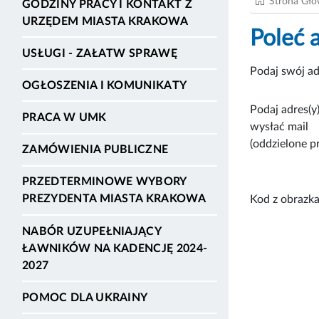
Strona Gł
GODZINY PRACY I KONTAKT Z
URZĘDEM MIASTA KRAKOWA
Poleć 
USŁUGI - ZAŁATW SPRAWĘ
Podaj swój ad
OGŁOSZENIA I KOMUNIKATY
Podaj adres(y)
PRACA W UMK
wysłać mail
(oddzielone p
ZAMÓWIENIA PUBLICZNE
PRZEDTERMINOWE WYBORY
PREZYDENTA MIASTA KRAKOWA
Kod z obrazka
NABÓR UZUPEŁNIAJĄCY
ŁAWNIKÓW NA KADENCJĘ 2024-
2027
POMOC DLA UKRAINY