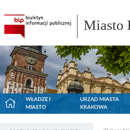
Miasto
WŁADZE I
URZĄD MIASTA
MIASTO
KRAKOWA