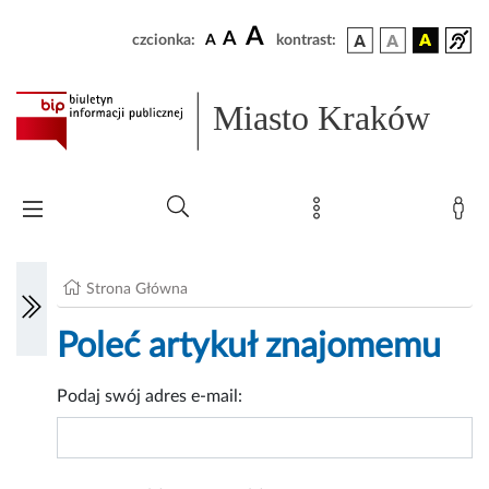
A
A
czcionka:
A
kontrast:
Miasto Kraków
Strona Główna
Poleć artykuł znajomemu
Podaj swój adres e-mail: