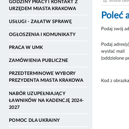
Strona Gł
GODZINY PRACY I KONTAKT Z
URZĘDEM MIASTA KRAKOWA
Poleć 
USŁUGI - ZAŁATW SPRAWĘ
Podaj swój ad
OGŁOSZENIA I KOMUNIKATY
Podaj adres(y)
PRACA W UMK
wysłać mail
(oddzielone p
ZAMÓWIENIA PUBLICZNE
PRZEDTERMINOWE WYBORY
PREZYDENTA MIASTA KRAKOWA
Kod z obrazka
NABÓR UZUPEŁNIAJĄCY
ŁAWNIKÓW NA KADENCJĘ 2024-
2027
POMOC DLA UKRAINY