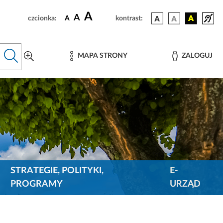
A
A
czcionka:
A
kontrast:
MAPA STRONY
ZALOGUJ
STRATEGIE, POLITYKI,
E-
PROGRAMY
URZĄD