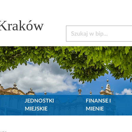
 Kraków
Szukaj w bip
JEDNOSTKI
FINANSE I
MIEJSKIE
MIENIE