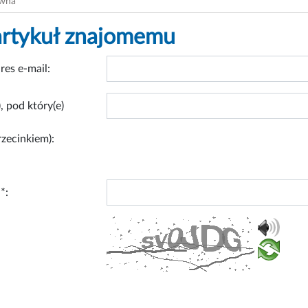
ówna
artykuł znajomemu
res e-mail:
, pod który(e)
rzecinkiem):
*: