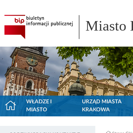
Miasto
WŁADZE I
URZĄD MIASTA
MIASTO
KRAKOWA