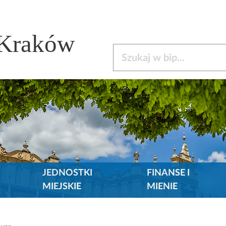
 Kraków
Szukaj w bip
JEDNOSTKI
FINANSE I
MIEJSKIE
MIENIE