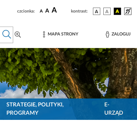
A
A
czcionka:
A
kontrast:
MAPA STRONY
ZALOGUJ
STRATEGIE, POLITYKI,
E-
PROGRAMY
URZĄD