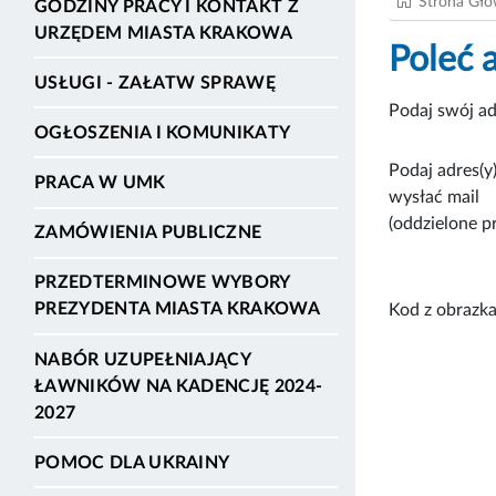
Strona Gł
GODZINY PRACY I KONTAKT Z
URZĘDEM MIASTA KRAKOWA
Poleć 
USŁUGI - ZAŁATW SPRAWĘ
Podaj swój ad
OGŁOSZENIA I KOMUNIKATY
Podaj adres(y)
PRACA W UMK
wysłać mail
(oddzielone p
ZAMÓWIENIA PUBLICZNE
PRZEDTERMINOWE WYBORY
PREZYDENTA MIASTA KRAKOWA
Kod z obrazka
NABÓR UZUPEŁNIAJĄCY
ŁAWNIKÓW NA KADENCJĘ 2024-
2027
POMOC DLA UKRAINY