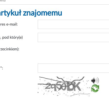
ówna
artykuł znajomemu
res e-mail:
, pod który(e)
rzecinkiem):
*: