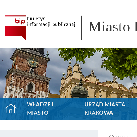
Miasto
WŁADZE I
URZĄD MIASTA
MIASTO
KRAKOWA