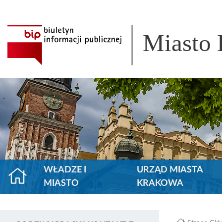
Miasto
WŁADZE I
URZĄD MIASTA
MIASTO
KRAKOWA