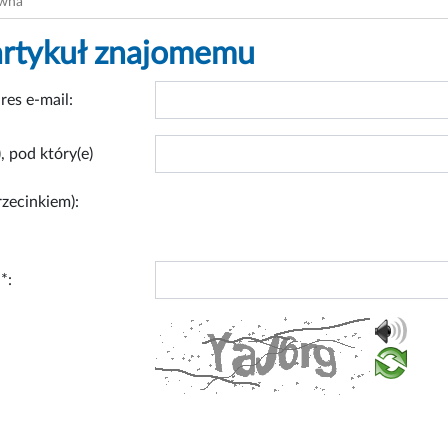
ówna
artykuł znajomemu
res e-mail:
, pod który(e)
rzecinkiem):
*: