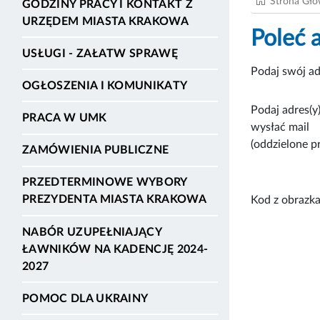
Strona Gł
GODZINY PRACY I KONTAKT Z
URZĘDEM MIASTA KRAKOWA
Poleć 
USŁUGI - ZAŁATW SPRAWĘ
Podaj swój ad
OGŁOSZENIA I KOMUNIKATY
Podaj adres(y)
PRACA W UMK
wysłać mail
(oddzielone p
ZAMÓWIENIA PUBLICZNE
PRZEDTERMINOWE WYBORY
PREZYDENTA MIASTA KRAKOWA
Kod z obrazka
NABÓR UZUPEŁNIAJĄCY
ŁAWNIKÓW NA KADENCJĘ 2024-
2027
POMOC DLA UKRAINY