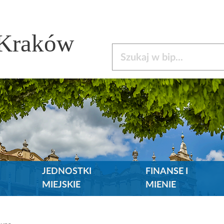
 Kraków
Szukaj w bip
JEDNOSTKI
FINANSE I
MIEJSKIE
MIENIE