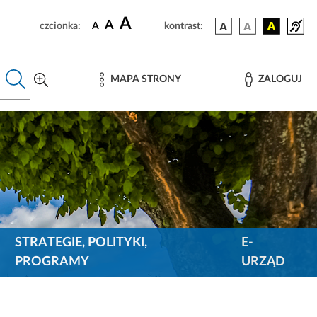
A
A
czcionka:
A
kontrast:
MAPA STRONY
ZALOGUJ
STRATEGIE, POLITYKI,
E-
PROGRAMY
URZĄD