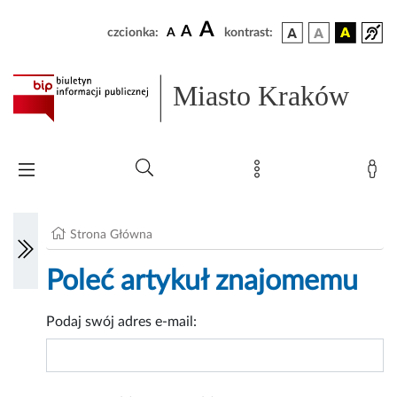
A
A
czcionka:
A
kontrast:
Miasto Kraków
Strona Główna
Poleć artykuł znajomemu
Podaj swój adres e-mail: