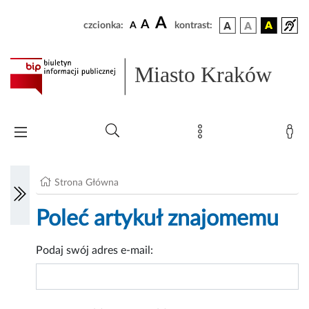
A
A
czcionka:
A
kontrast:
Miasto Kraków
Strona Główna
Poleć artykuł znajomemu
Podaj swój adres e-mail: