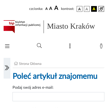
A
A
czcionka:
A
kontrast:
Miasto Kraków
Strona Główna
Poleć artykuł znajomemu
Podaj swój adres e-mail: