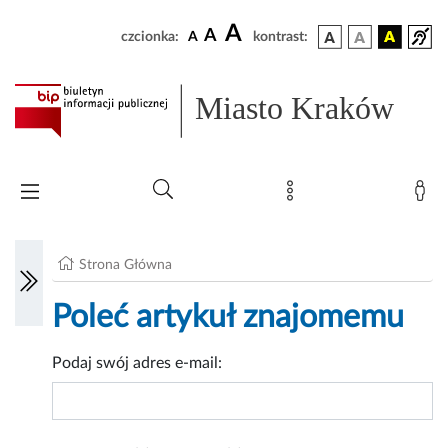
A
A
czcionka:
A
kontrast:
Miasto Kraków
Strona Główna
Poleć artykuł znajomemu
Podaj swój adres e-mail: