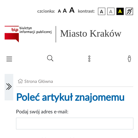
A
A
czcionka:
A
kontrast:
Miasto Kraków
Strona Główna
Poleć artykuł znajomemu
Podaj swój adres e-mail: