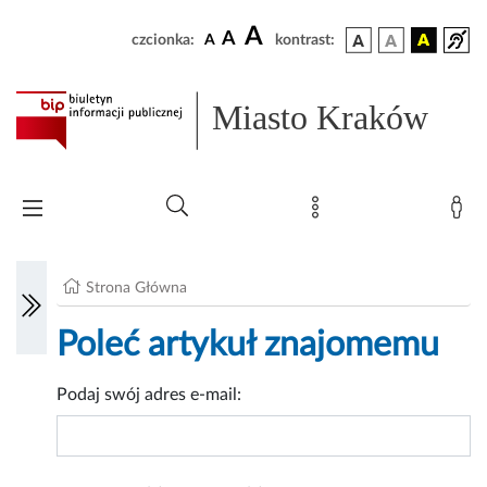
A
A
czcionka:
A
kontrast:
Miasto Kraków
Strona Główna
Poleć artykuł znajomemu
Podaj swój adres e-mail: