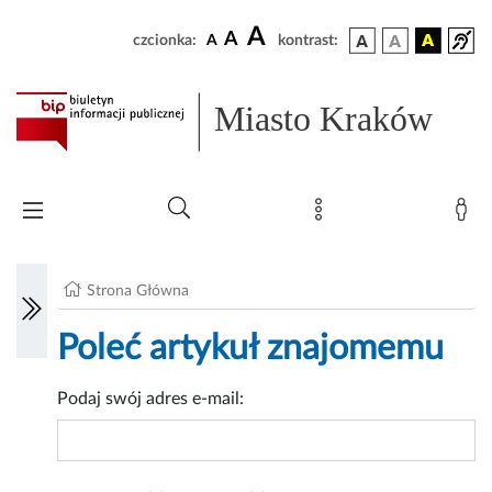
A
A
czcionka:
A
kontrast:
Miasto Kraków
Strona Główna
Poleć artykuł znajomemu
Podaj swój adres e-mail: