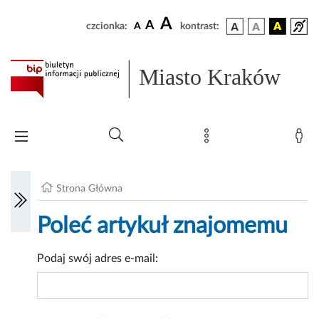
A
A
czcionka:
A
kontrast:
Miasto Kraków
Strona Główna
Poleć artykuł znajomemu
Podaj swój adres e-mail: