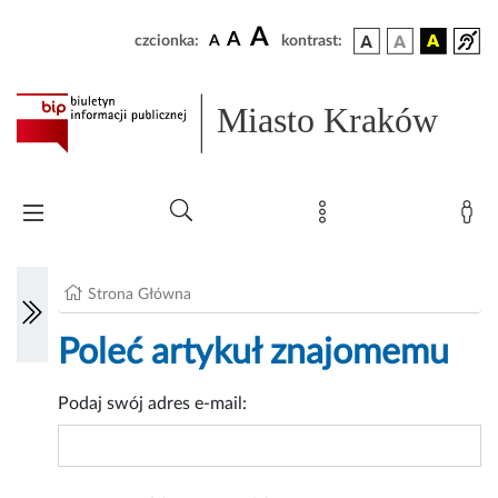
A
A
czcionka:
A
kontrast:
Miasto Kraków
Strona Główna
Poleć artykuł znajomemu
Podaj swój adres e-mail: