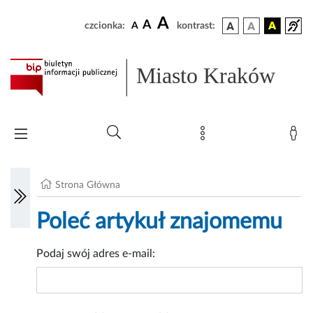
A
A
czcionka:
A
kontrast:
Miasto Kraków
Strona Główna
Poleć artykuł znajomemu
Podaj swój adres e-mail: