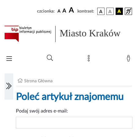
A
A
czcionka:
A
kontrast:
Miasto Kraków
Strona Główna
Poleć artykuł znajomemu
Podaj swój adres e-mail: