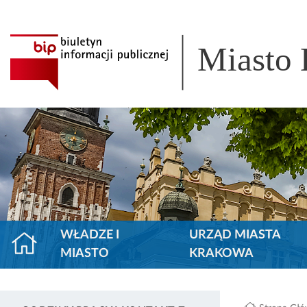
Miasto
WŁADZE I
URZĄD MIASTA
MIASTO
KRAKOWA