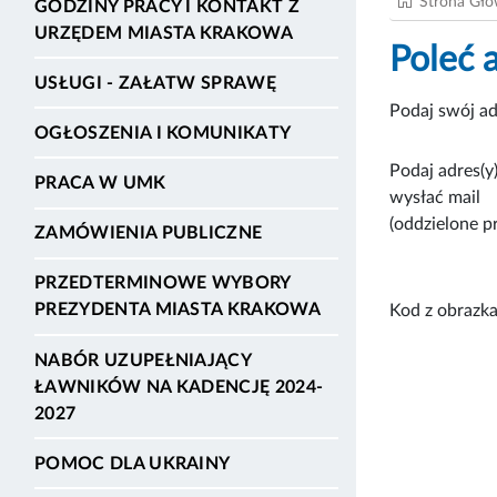
Strona Gł
GODZINY PRACY I KONTAKT Z
URZĘDEM MIASTA KRAKOWA
Poleć 
USŁUGI - ZAŁATW SPRAWĘ
Podaj swój ad
OGŁOSZENIA I KOMUNIKATY
Podaj adres(y)
PRACA W UMK
wysłać mail
(oddzielone p
ZAMÓWIENIA PUBLICZNE
PRZEDTERMINOWE WYBORY
PREZYDENTA MIASTA KRAKOWA
Kod z obrazka
NABÓR UZUPEŁNIAJĄCY
ŁAWNIKÓW NA KADENCJĘ 2024-
2027
POMOC DLA UKRAINY