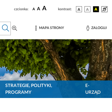
A
A
czcionka:
A
kontrast:
MAPA STRONY
ZALOGUJ
STRATEGIE, POLITYKI,
E-
PROGRAMY
URZĄD