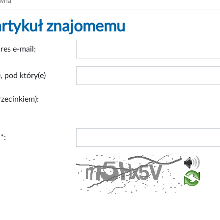
ówna
artykuł znajomemu
res e-mail:
, pod który(e)
rzecinkiem):
*: