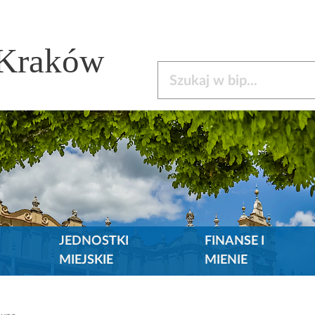
 Kraków
Szukaj w bip
JEDNOSTKI
FINANSE I
MIEJSKIE
MIENIE