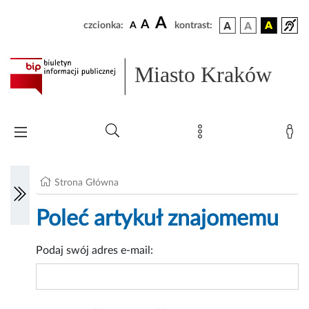
A
A
czcionka:
A
kontrast:
Miasto Kraków
Strona Główna
Poleć artykuł znajomemu
Podaj swój adres e-mail: