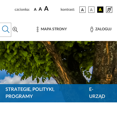
A
A
czcionka:
A
kontrast:
MAPA STRONY
ZALOGUJ
STRATEGIE, POLITYKI,
E-
PROGRAMY
URZĄD