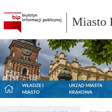
Miasto
WŁADZE I
URZĄD MIASTA
MIASTO
KRAKOWA