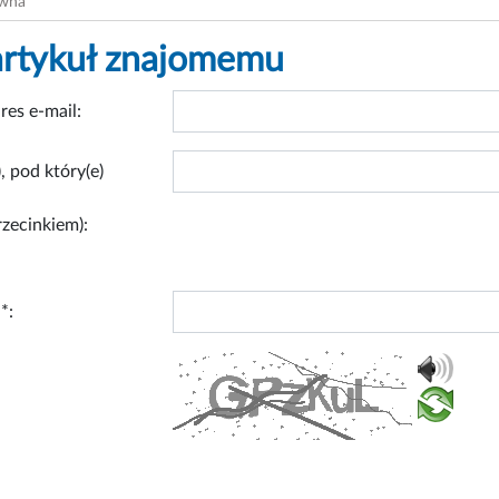
ówna
artykuł znajomemu
res e-mail:
, pod który(e)
rzecinkiem):
*: