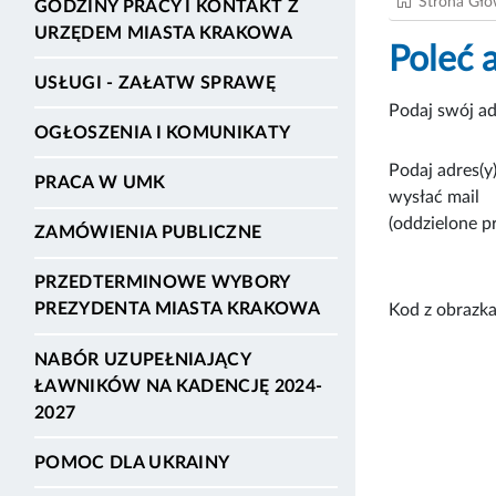
Strona Gł
GODZINY PRACY I KONTAKT Z
URZĘDEM MIASTA KRAKOWA
Poleć 
USŁUGI - ZAŁATW SPRAWĘ
Podaj swój ad
OGŁOSZENIA I KOMUNIKATY
Podaj adres(y)
PRACA W UMK
wysłać mail
(oddzielone p
ZAMÓWIENIA PUBLICZNE
PRZEDTERMINOWE WYBORY
PREZYDENTA MIASTA KRAKOWA
Kod z obrazka
NABÓR UZUPEŁNIAJĄCY
ŁAWNIKÓW NA KADENCJĘ 2024-
2027
POMOC DLA UKRAINY