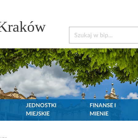
 Kraków
Szukaj w bip
JEDNOSTKI
FINANSE I
MIEJSKIE
MIENIE