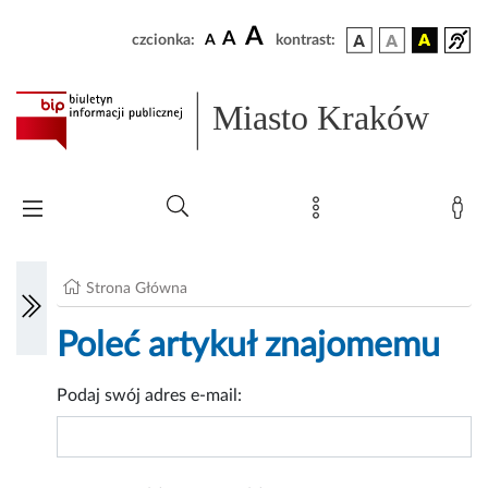
A
A
czcionka:
A
kontrast:
Miasto Kraków
Strona Główna
Poleć artykuł znajomemu
Podaj swój adres e-mail: