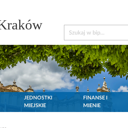
 Kraków
Szukaj w bip
JEDNOSTKI
FINANSE I
MIEJSKIE
MIENIE