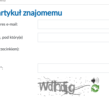
ówna
artykuł znajomemu
res e-mail:
, pod który(e)
rzecinkiem):
*: