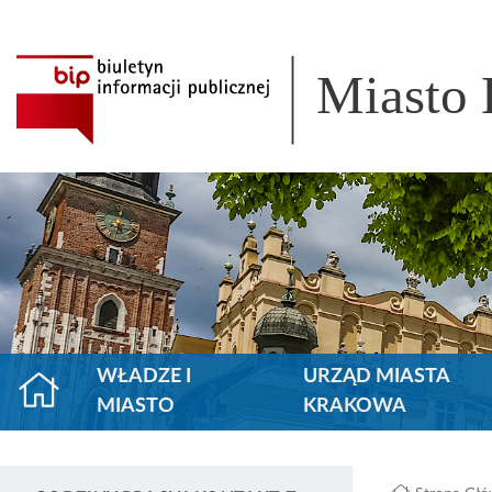
Miasto
WŁADZE I
URZĄD MIASTA
MIASTO
KRAKOWA