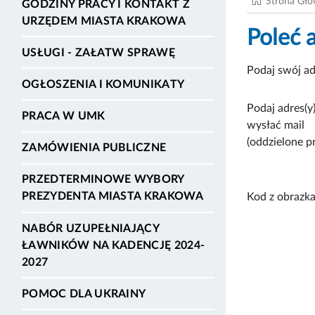
Strona Gł
GODZINY PRACY I KONTAKT Z
URZĘDEM MIASTA KRAKOWA
Poleć 
USŁUGI - ZAŁATW SPRAWĘ
Podaj swój ad
OGŁOSZENIA I KOMUNIKATY
Podaj adres(y)
PRACA W UMK
wysłać mail
(oddzielone p
ZAMÓWIENIA PUBLICZNE
PRZEDTERMINOWE WYBORY
PREZYDENTA MIASTA KRAKOWA
Kod z obrazka
NABÓR UZUPEŁNIAJĄCY
ŁAWNIKÓW NA KADENCJĘ 2024-
2027
POMOC DLA UKRAINY