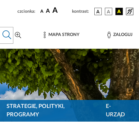
A
A
czcionka:
A
kontrast:
MAPA STRONY
ZALOGUJ
STRATEGIE, POLITYKI,
E-
PROGRAMY
URZĄD