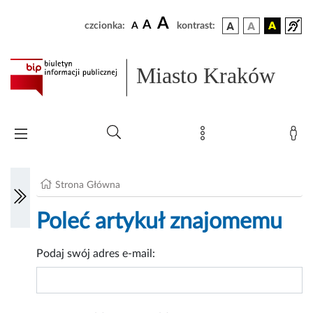
A
A
czcionka:
A
kontrast:
Miasto Kraków
Strona Główna
Poleć artykuł znajomemu
Podaj swój adres e-mail: