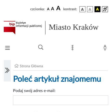
A
A
czcionka:
A
kontrast:
Miasto Kraków
Strona Główna
Poleć artykuł znajomemu
Podaj swój adres e-mail: