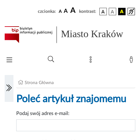
A
A
czcionka:
A
kontrast:
Miasto Kraków
Strona Główna
Poleć artykuł znajomemu
Podaj swój adres e-mail: