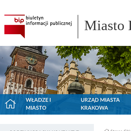
Miasto
WŁADZE I
URZĄD MIASTA
MIASTO
KRAKOWA