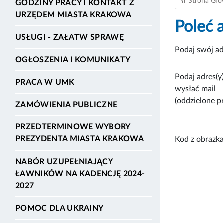
Strona Gł
GODZINY PRACY I KONTAKT Z
URZĘDEM MIASTA KRAKOWA
Poleć 
USŁUGI - ZAŁATW SPRAWĘ
Podaj swój ad
OGŁOSZENIA I KOMUNIKATY
Podaj adres(y)
PRACA W UMK
wysłać mail
(oddzielone p
ZAMÓWIENIA PUBLICZNE
PRZEDTERMINOWE WYBORY
PREZYDENTA MIASTA KRAKOWA
Kod z obrazka
NABÓR UZUPEŁNIAJĄCY
ŁAWNIKÓW NA KADENCJĘ 2024-
2027
POMOC DLA UKRAINY