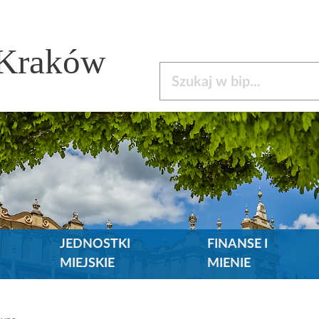
 Kraków
Szukaj w bip
JEDNOSTKI
FINANSE I
MIEJSKIE
MIENIE