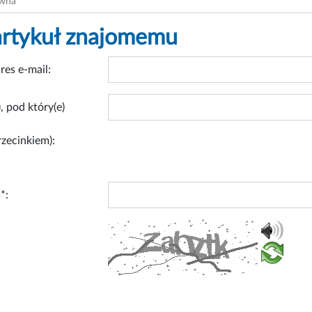
ówna
artykuł znajomemu
res e-mail:
, pod który(e)
rzecinkiem):
*: