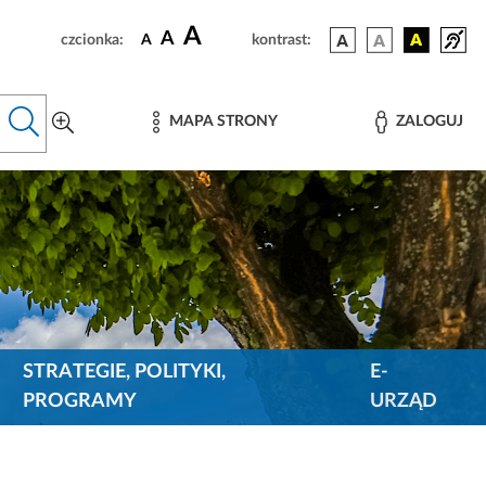
A
A
czcionka:
A
kontrast:
MAPA STRONY
ZALOGUJ
STRATEGIE, POLITYKI,
E-
PROGRAMY
URZĄD