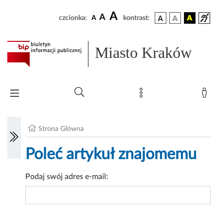
A
A
czcionka:
A
kontrast:
Miasto Kraków
Strona Główna
Poleć artykuł znajomemu
Podaj swój adres e-mail: