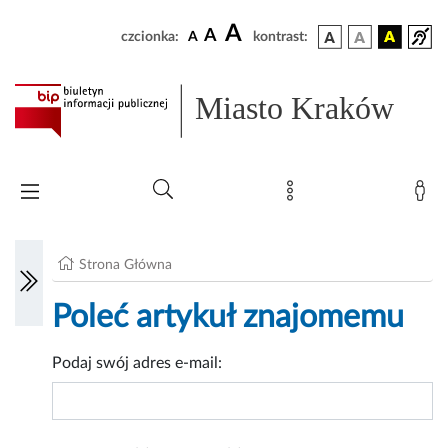
A
A
czcionka:
A
kontrast:
Miasto Kraków
Strona Główna
Poleć artykuł znajomemu
Podaj swój adres e-mail: