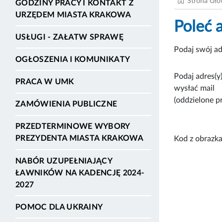
Strona Gł
GODZINY PRACY I KONTAKT Z
URZĘDEM MIASTA KRAKOWA
Poleć 
USŁUGI - ZAŁATW SPRAWĘ
Podaj swój ad
OGŁOSZENIA I KOMUNIKATY
Podaj adres(y)
PRACA W UMK
wysłać mail
(oddzielone p
ZAMÓWIENIA PUBLICZNE
PRZEDTERMINOWE WYBORY
PREZYDENTA MIASTA KRAKOWA
Kod z obrazka
NABÓR UZUPEŁNIAJĄCY
ŁAWNIKÓW NA KADENCJĘ 2024-
2027
POMOC DLA UKRAINY