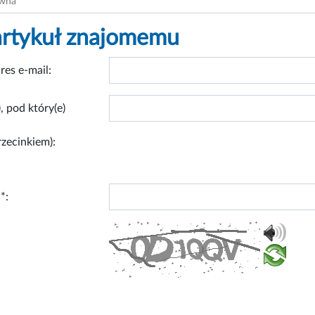
ówna
artykuł znajomemu
res e-mail:
, pod który(e)
rzecinkiem):
*: