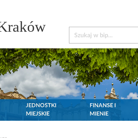
 Kraków
Szukaj w bip
JEDNOSTKI
FINANSE I
MIEJSKIE
MIENIE