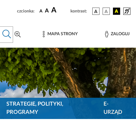
A
A
czcionka:
A
kontrast:
MAPA STRONY
ZALOGUJ
STRATEGIE, POLITYKI,
E-
PROGRAMY
URZĄD