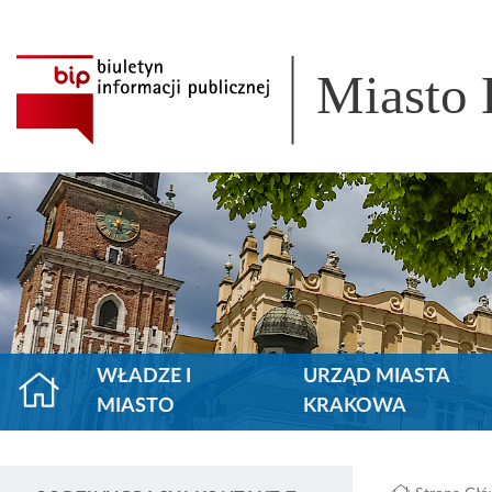
Miasto
WŁADZE I
URZĄD MIASTA
MIASTO
KRAKOWA