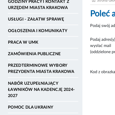
Strona Gł
GODZINY PRACY I KONTAKT Z
URZĘDEM MIASTA KRAKOWA
Poleć 
USŁUGI - ZAŁATW SPRAWĘ
Podaj swój ad
OGŁOSZENIA I KOMUNIKATY
Podaj adres(y)
PRACA W UMK
wysłać mail
(oddzielone p
ZAMÓWIENIA PUBLICZNE
PRZEDTERMINOWE WYBORY
PREZYDENTA MIASTA KRAKOWA
Kod z obrazka
NABÓR UZUPEŁNIAJĄCY
ŁAWNIKÓW NA KADENCJĘ 2024-
2027
POMOC DLA UKRAINY