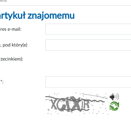
ówna
artykuł znajomemu
res e-mail:
, pod który(e)
rzecinkiem):
*: