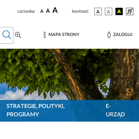
A
A
czcionka:
A
kontrast:
MAPA STRONY
ZALOGUJ
STRATEGIE, POLITYKI,
E-
PROGRAMY
URZĄD