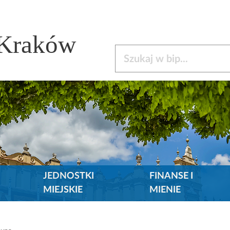
 Kraków
Szukaj w bip
JEDNOSTKI
FINANSE I
MIEJSKIE
MIENIE