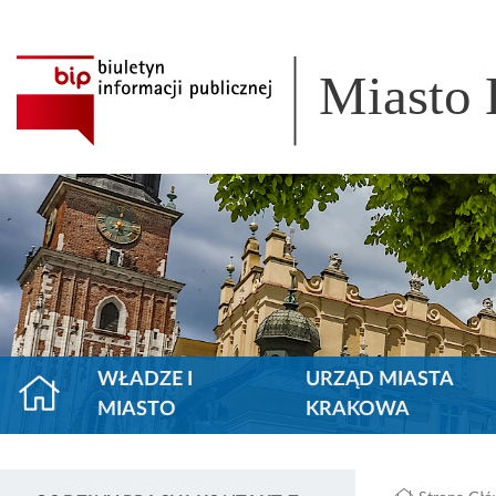
Miasto
WŁADZE I
URZĄD MIASTA
MIASTO
KRAKOWA