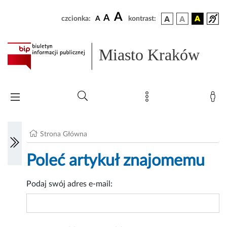
A
A
czcionka:
A
kontrast:
Miasto Kraków
Strona Główna
Poleć artykuł znajomemu
Podaj swój adres e-mail: