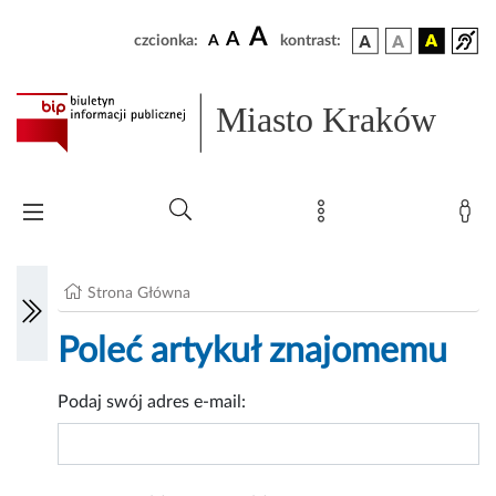
A
A
czcionka:
A
kontrast:
Miasto Kraków
Strona Główna
Poleć artykuł znajomemu
Podaj swój adres e-mail: