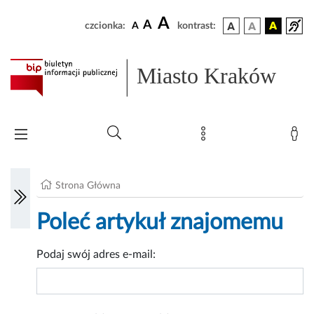
A
A
czcionka:
A
kontrast:
Miasto Kraków
Strona Główna
Poleć artykuł znajomemu
Podaj swój adres e-mail: